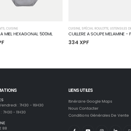
NTS
,
CUISINE
CUISINE
,
SPÉCIAL ROULOTTE
,
USTENSILES D
A MIEL HEXAGONAL 500ML
CUILLERE A SOUPE MELAMINE - 
PF
334
XPF
MATIONS
LIENS UTILES
ES
Itinéraire Google Maps
 Vendredi : 7H30 - 16H30
Nous Contacter
: 7H30 - 11H30
Conditions Générales De Vente
ONE
2 88