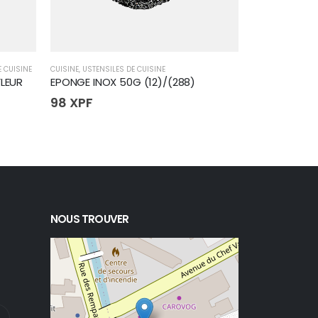
E CUISINE
CUISINE
,
USTENSILES DE CUISINE
CUISINE
,
PLATS
,
SP
FLEUR
EPONGE INOX 50G (12)/(288)
PLAT GASTR
98
XPF
1 500
XPF
NOUS TROUVER