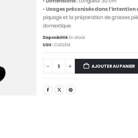
•
Dimensions :
Longueur 30 cm
•
Usages préconisés dans l’intention de
piquage et la préparation de grosses piè
domestique.
Disponibilité:
En stock
UGS :
CU02314
AJOUTER AU PANIER