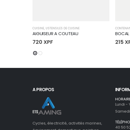
CUISINE
,
USTENSILES DE CUISINE
CONTENA
AIGUISEUR A COUTEAU
BOCAL 
720
XPF
215
X
A PROPOS
INFOR
HORAIR
Lundi -
Samedi 
TÉLÉPH
Cycles, électricité, activités marines,
40 50 5