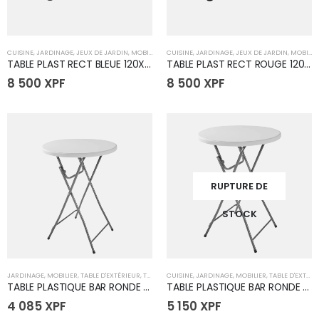
CUISINE
,
JARDINAGE
,
JEUX DE JARDIN
,
MOBILIER
,
TABLE D'EXTÉRIEUR
CUISINE
,
JARDINAGE
,
TABLES
,
JEUX DE JARDIN
,
MOBILIER
TABLE PLAST RECT BLEUE 120X60X52CM
TABLE PLAST RECT ROUGE 120X60X52CM
8 500
XPF
8 500
XPF
RUPTURE DE
STOCK
JARDINAGE
,
MOBILIER
,
TABLE D'EXTÉRIEUR
,
TABLES
CUISINE
,
JARDINAGE
,
MOBILIER
,
TABLE D'EXTÉRIEUR
TABLE PLASTIQUE BAR RONDE 60CM
TABLE PLASTIQUE BAR RONDE 80CM
4 085
XPF
5 150
XPF