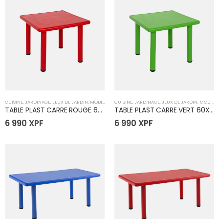
CUISINE
,
JARDINAGE
,
JEUX DE JARDIN
,
MOBILIER
,
TABLE D'EXTÉRIEUR
CUISINE
,
JARDINAGE
,
TABLES
,
JEUX DE JARDIN
,
MOBILIER
TABLE PLAST CARRE ROUGE 60X60X52CM
TABLE PLAST CARRE VERT 60X60X52CM
6 990
XPF
6 990
XPF