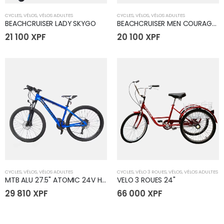
CYCLES
,
VÉLOS
,
VÉLOS ADULTES
CYCLES
,
VÉLOS
,
VÉLOS ADULTES
BEACHCRUISER LADY SKYGO
BEACHCRUISER MEN COURAGE B50
21 100
XPF
20 100
XPF
CYCLES
,
VÉLOS
,
VÉLOS ADULTES
CYCLES
,
VÉLO 3 ROUES
,
VÉLOS
,
VÉLOS ADULTES
MTB ALU 27.5" ATOMIC 24V HYDRAULIQUE
VELO 3 ROUES 24"
29 810
XPF
66 000
XPF