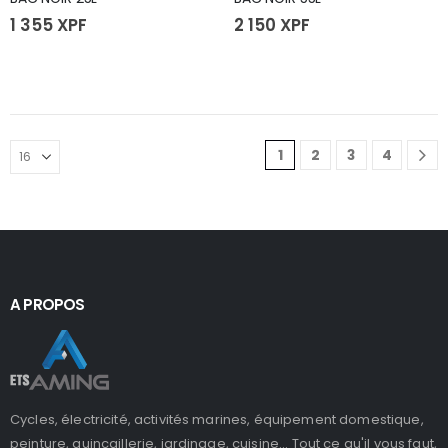
1 355
XPF
2 150
XPF
1
2
3
4
A PROPOS
Cycles, électricité, activités marines, équipement domestique,
peinture, quincaillerie, jardinage, cuisine... Tout ce qu'il vous faut,