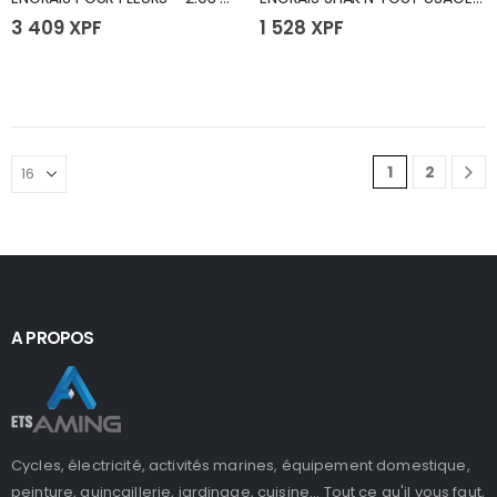
3 409
XPF
1 528
XPF
1
2
A PROPOS
Cycles, électricité, activités marines, équipement domestique,
peinture, quincaillerie, jardinage, cuisine... Tout ce qu'il vous faut,