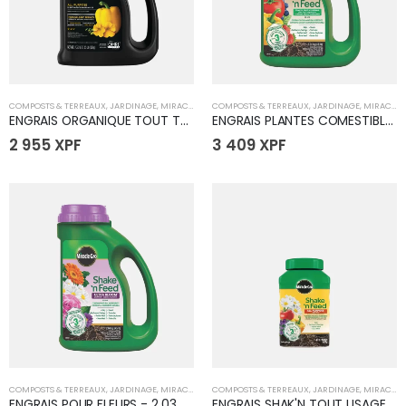
COMPOSTS & TERREAUX
,
JARDINAGE
,
MIRACLE GRO
COMPOSTS & TERREAUX
,
JARDINAGE
,
MIRACLE GRO
ENGRAIS ORGANIQUE TOUT TYPE DE PLANTE - 1.13 KG
ENGRAIS PLANTES COMESTIBLES - 2.03 KG
2 955
XPF
3 409
XPF
COMPOSTS & TERREAUX
,
JARDINAGE
,
MIRACLE GRO
COMPOSTS & TERREAUX
,
JARDINAGE
,
MIRACLE GRO
ENGRAIS POUR FLEURS - 2.03 KG
ENGRAIS SHAK'N TOUT USAGE 453 g