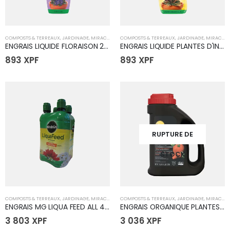
COMPOSTS & TERREAUX
,
JARDINAGE
,
MIRACLE GRO
COMPOSTS & TERREAUX
,
JARDINAGE
,
MIRACLE GRO
ENGRAIS LIQUIDE FLORAISON 237 ml
ENGRAIS LIQUIDE PLANTES D'INTERIEUR 237 ml
893
XPF
893
XPF
RUPTURE DE
STOCK
COMPOSTS & TERREAUX
,
JARDINAGE
,
MIRACLE GRO
COMPOSTS & TERREAUX
,
JARDINAGE
,
MIRACLE GRO
ENGRAIS MG LIQUA FEED ALL 4 x 16OZ
ENGRAIS ORGANIQUE PLANTES COMESTIBLES - 1.13 KG
3 803
XPF
3 036
XPF