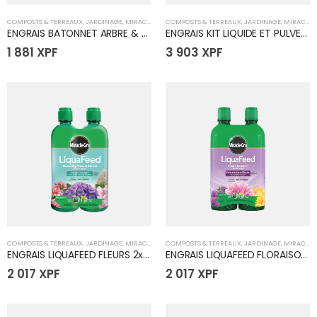
COMPOSTS & TERREAUX
,
JARDINAGE
,
MIRACLE GRO
COMPOSTS & TERREAUX
,
JARDINAGE
,
MIRACLE GRO
ENGRAIS BATONNET ARBRE & ARBUSTE
ENGRAIS KIT LIQUIDE ET PULVERISATEUR
1 881
XPF
3 903
XPF
COMPOSTS & TERREAUX
,
JARDINAGE
,
MIRACLE GRO
COMPOSTS & TERREAUX
,
JARDINAGE
,
MIRACLE GRO
ENGRAIS LIQUAFEED FLEURS 2x473 ml
ENGRAIS LIQUAFEED FLORAISON 2x473 ml
2 017
XPF
2 017
XPF