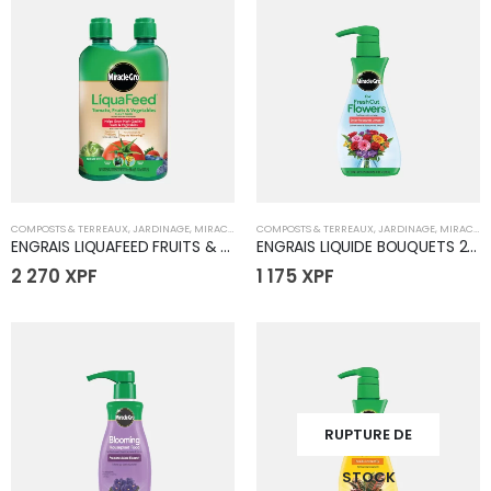
COMPOSTS & TERREAUX
,
JARDINAGE
,
MIRACLE GRO
COMPOSTS & TERREAUX
,
JARDINAGE
,
MIRACLE GRO
ENGRAIS LIQUAFEED FRUITS & LEGUMES 2x473 ml
ENGRAIS LIQUIDE BOUQUETS 237 ml
2 270
XPF
1 175
XPF
RUPTURE DE
STOCK