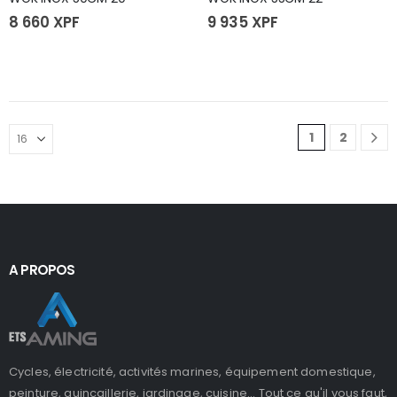
8 660
XPF
9 935
XPF
1
2
A PROPOS
Cycles, électricité, activités marines, équipement domestique,
peinture, quincaillerie, jardinage, cuisine... Tout ce qu'il vous faut,