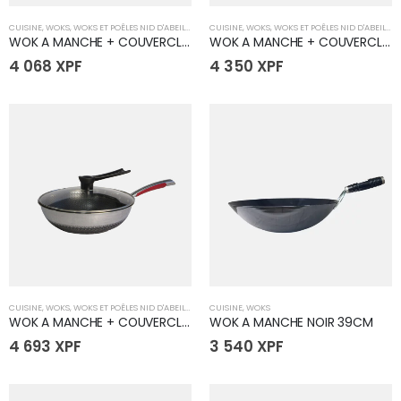
CUISINE
,
WOKS
,
WOKS ET POÊLES NID D'ABEILLE
CUISINE
,
WOKS
,
WOKS ET POÊLES NID D'ABEILLE
WOK A MANCHE + COUVERCLE - 30 cm
WOK A MANCHE + COUVERCLE - 32 cm
4 068
XPF
4 350
XPF
CUISINE
,
WOKS
,
WOKS ET POÊLES NID D'ABEILLE
CUISINE
,
WOKS
WOK A MANCHE + COUVERCLE - 34 cm
WOK A MANCHE NOIR 39CM
4 693
XPF
3 540
XPF