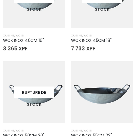
STOCK
STOCK
CUISINE
,
WOKS
CUISINE
,
WOKS
WOK INOX 40CM 16"
WOK INOX 45CM 18"
3 365
XPF
7 733
XPF
RUPTURE DE
STOCK
CUISINE
,
WOKS
CUISINE
,
WOKS
WOK INOX 50CM 20"
WOK INOX 55CM 22"