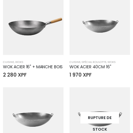
CUISINE
,
WOKS
CUISINE
,
SPÉCIAL ROULOTTE
,
WOKS
WOK ACIER 16" + MANCHE BOIS
WOK ACIER 40CM 16"
2 280
XPF
1 970
XPF
RUPTURE DE
STOCK