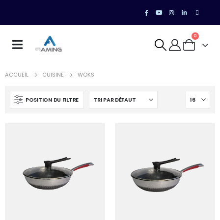
0
ACCUEIL
CUISINE
WOKS
POSITION DU FILTRE