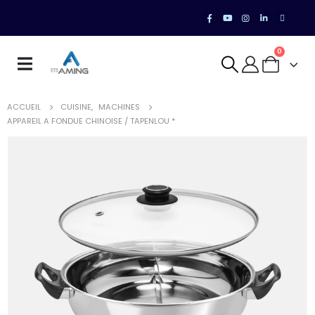
0
ACCUEIL
CUISINE
,
MACHINES
APPAREIL A FONDUE CHINOISE / TAPENLOU *