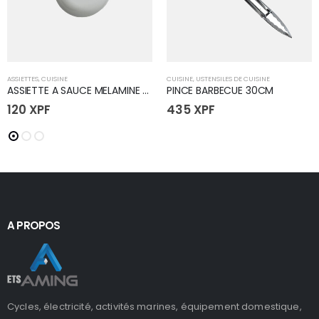
ASSIETTES
,
CUISINE
CUISINE
,
USTENSILES DE CUISINE
ASSIETTE A SAUCE MELAMINE 80mm
PINCE BARBECUE 30CM
120
XPF
435
XPF
A PROPOS
Cycles, électricité, activités marines, équipement domestique,