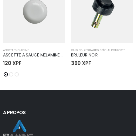
ASSIETTES
,
CUISINE
CUISINE
,
RECHAUDS
,
SPÉCIAL ROULOTTE
ASSIETTE A SAUCE MELAMINE 80mm
BRULEUR NOIR
120
XPF
390
XPF
A PROPOS