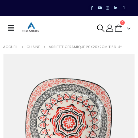
0
ACCUEIL
CUISINE
ASSIETTE CERAMIQUE 20X20X2CM T156-4*