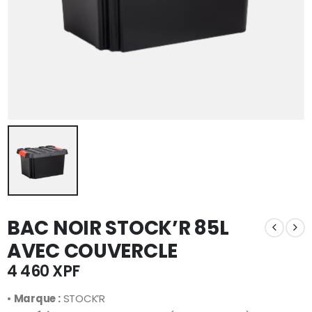
BAC NOIR STOCK’R 85L
AVEC COUVERCLE
4 460
XPF
•
Marque :
STOCK’R