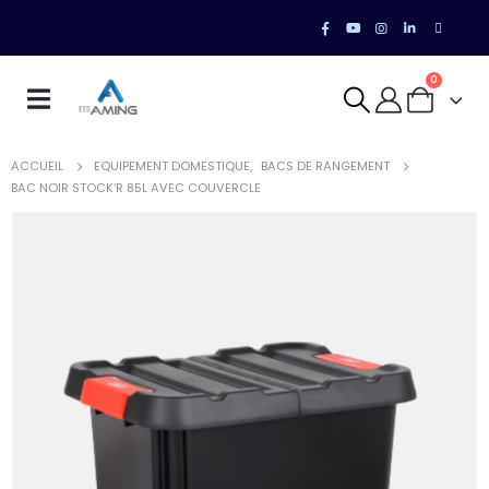
0
ACCUEIL
EQUIPEMENT DOMESTIQUE
,
BACS DE RANGEMENT
BAC NOIR STOCK’R 85L AVEC COUVERCLE