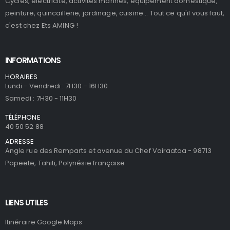
Cycles, électricité, activités marines, équipement domestique,
peinture, quincaillerie, jardinage, cuisine... Tout ce qu'il vous faut,
c'est chez Ets AMING !
INFORMATIONS
HORAIRES
Lundi - Vendredi : 7H30 - 16H30
Samedi : 7H30 - 11H30
TÉLÉPHONE
40 50 52 88
ADRESSE
Angle rue des Remparts et avenue du Chef Vairaatoa - 98713
Papeete, Tahiti, Polynésie française
LIENS UTILES
Itinéraire Google Maps