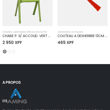
CHAISES
,
JARDINAGE
,
SPÉCIAL ROULOTTE
JARDINAGE
,
OUTILLAGE
CHAISE P. S/ ACCOUD. VERT GAZON
COUTEAU A DESHERBER 13CM DROITIER
2 950
XPF
465
XPF
A PROPOS