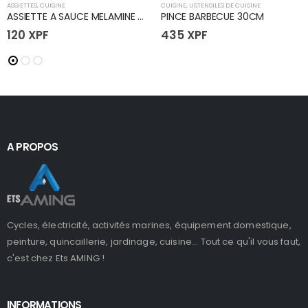
ASSIETTES
,
CUISINE
CUISINE
,
USTENSILES DE CUISINE
ASSIETTE A SAUCE MELAMINE 80mm
PINCE BARBECUE 30CM
120
XPF
435
XPF
A PROPOS
Cycles, électricité, activités marines, équipement domestique,
peinture, quincaillerie, jardinage, cuisine... Tout ce qu'il vous faut,
c'est chez Ets AMING !
INFORMATIONS