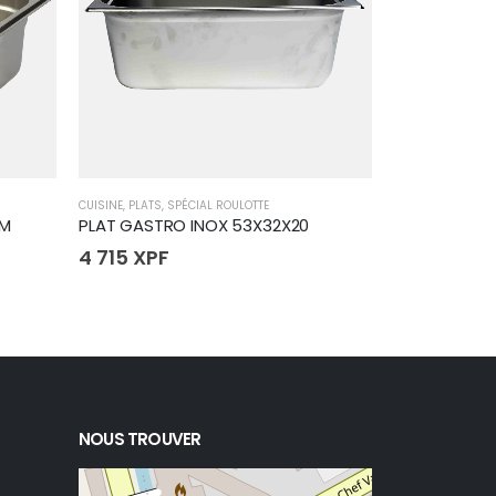
CUISINE
,
PLATS
,
SPÉCIAL ROULOTTE
CUISINE
,
SPÉCIAL 
CM
PLAT GASTRO INOX 53X32X20
SPATULE WOK
4 715
XPF
785
XPF
NOUS TROUVER