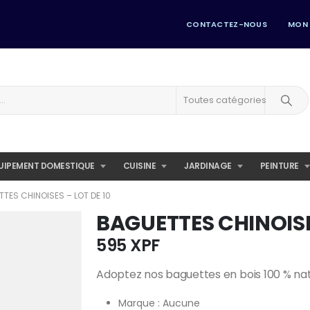
CONTACTEZ-NOUS
MON
Toutes catégories
UIPEMENT DOMESTIQUE
CUISINE
JARDINAGE
PEINTURE
TES CHINOISES – LOT DE 10
BAGUETTES CHINOISES
595
XPF
Adoptez nos baguettes en bois 100 % nat
Marque : Aucune