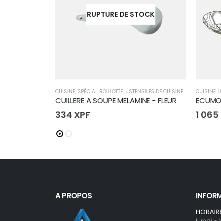
RUPTURE DE STOCK
CUISINE
,
SPÉCIAL ROULOTTE
,
USTENSILES DE CUISINE
CUISINE
,
U
CUILLERE A SOUPE MELAMINE - FLEUR
334
XPF
1 065
A PROPOS
INFOR
HORAIR
Lundi -