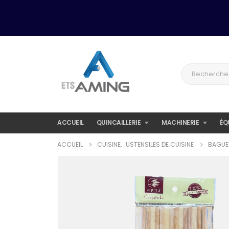
ACCUEIL
QUINCAILLERIE
MACHINERIE
ÉQ
ACCUEIL
CUISINE
,
USTENSILES DE CUISINE
BAGUET