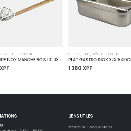
STENSILES DE CUISINE
CUISINE
,
PLATS
,
SPÉCIAL ROULOTTE
ECUMOIRE INOX MANCHE BOIS 10" J34306 (50
PLAT GASTRO INOX 32X18X10
XPF
1 380
XPF
MATIONS
LIENS UTILES
ES
Itinéraire Google Maps
 Vendredi : 7H30 - 16H30