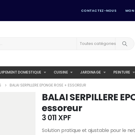
CONTACTEZ-NOUS
MON
Toutes catégories
UIPEMENT DOMESTIQUE
CUISINE
JARDINAGE
PEINTURE
S
BALAI SERPILLERE EPONGE ROSE + ESSOREUR
BALAI SERPILLERE EP
essoreur
3 011
XPF
Solution pratique et ajustable pour le ne