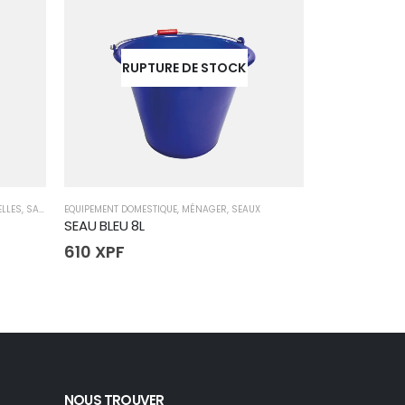
RUPTURE DE STOCK
ELLES
,
SACS POUBELLE
EQUIPEMENT DOMESTIQUE
,
MÉNAGER
,
SEAUX
EQUIPEMENT DOME
SEAU BLEU 8L
SEAU EDA VER
610
XPF
980
XPF
NOUS TROUVER