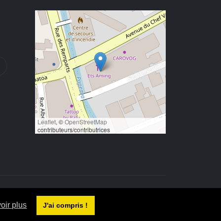
Leaflet
, ©
OpenStreetMap
contributeurs/contributrices
oir plus
J'ai compris !