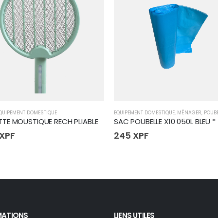
QUIPEMENT DOMESTIQUE
EQUIPEMENT DOMESTIQUE
,
MÉNAGER
,
POUB
TE MOUSTIQUE RECH PLIABLE
SAC POUBELLE X10 050L BLEU *
XPF
245
XPF
MATIONS
LIENS UTILES