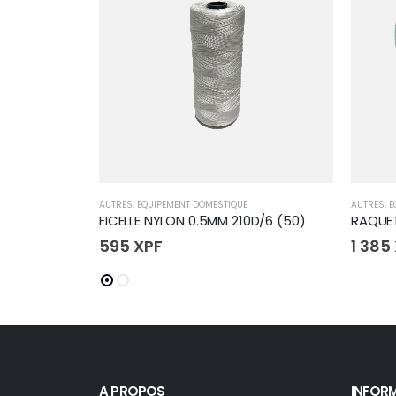
AUTRES
,
EQUIPEMENT DOMESTIQUE
AUTRES
,
E
FICELLE NYLON 0.5MM 210D/6 (50)
RAQUET
595
XPF
1 385
A PROPOS
INFOR