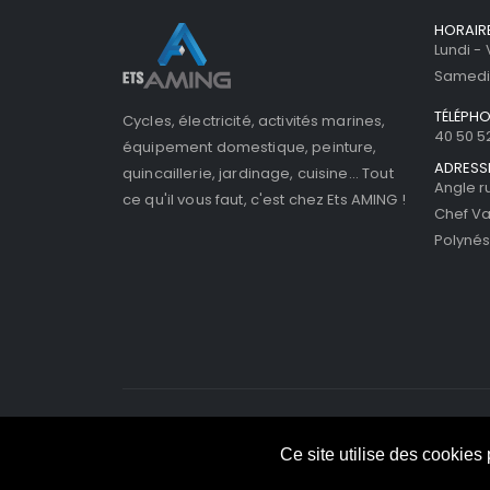
HORAIR
Lundi -
Samedi 
TÉLÉPH
Cycles, électricité, activités marines,
40 50 5
équipement domestique, peinture,
ADRESS
quincaillerie, jardinage, cuisine... Tout
Angle r
ce qu'il vous faut, c'est chez Ets AMING !
Chef Va
Polynés
©ETS AMING 2025. Tous droits réservés - All Rights R
Ce site utilise des cookies