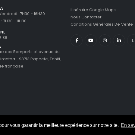
ES
Itinéraire Google Maps
 Vendredi : 7H30 - 16H30
Nous Contacter
: 7H30 - 11H30
Conditions Générales De Vente
ONE
2 88
E
ue des Remparts et avenue du
iraatoa - 98713 Papeete, Tahiti,
ie française
eserved.
 pour vous garantir la meilleure expérience sur notre site.
En sav