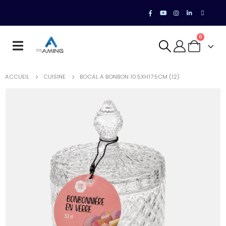
0
ACCUEIL
CUISINE
BOCAL A BONBON 10.5XH17.5CM (12)