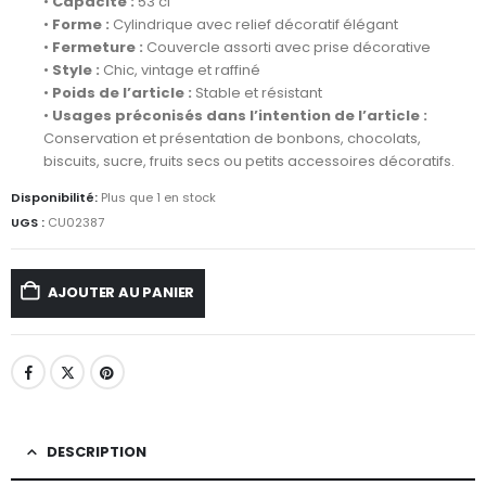
•
Capacité :
53 cl
•
Forme :
Cylindrique avec relief décoratif élégant
•
Fermeture :
Couvercle assorti avec prise décorative
•
Style :
Chic, vintage et raffiné
•
Poids de l’article :
Stable et résistant
•
Usages préconisés dans l’intention de l’article :
Conservation et présentation de bonbons, chocolats,
biscuits, sucre, fruits secs ou petits accessoires décoratifs.
Disponibilité:
Plus que 1 en stock
UGS :
CU02387
AJOUTER AU PANIER
DESCRIPTION