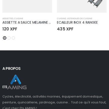
ASSIETTES
,
CUISINE
CUISINE
,
USTENSILES DE CUISINE
ASSIETTE A SAUCE MELAMINE 80mm
ECAILLEUR INOX 4 RANGEE
120
XPF
435
XPF
A PROPOS
Cycles, électricité, activités marines, équipement domestique,
peinture, quincaillerie, jardinage, cuisine... Tout ce qu'il vous faut,
c'est chez Ets AMING !