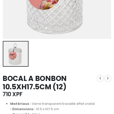
BOCAL A BONBON
10.5XH17.5CM (12)
710
XPF
Matériaux :
Verre transparent travaillé effet cristal
•
Dimensions :
10.5 x H17.5 cm