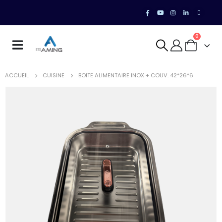
0
ACCUEIL
CUISINE
BOITE ALIMENTAIRE INOX + COUV. 42*26*6