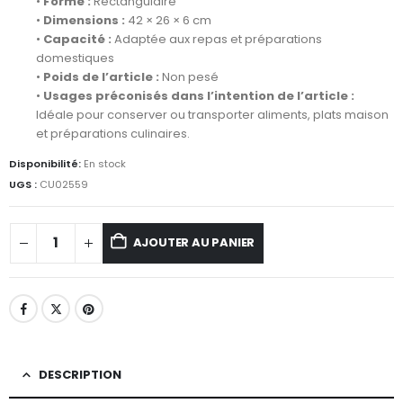
•
Forme :
Rectangulaire
•
Dimensions :
42 × 26 × 6 cm
•
Capacité :
Adaptée aux repas et préparations
domestiques
•
Poids de l’article :
Non pesé
•
Usages préconisés dans l’intention de l’article :
Idéale pour conserver ou transporter aliments, plats maison
et préparations culinaires.
Disponibilité:
En stock
UGS :
CU02559
AJOUTER AU PANIER
DESCRIPTION