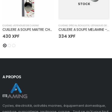
STOCK
CUISINE
,
USTENSILES DE CUISINE
CUISINE
,
SPÉCIAL ROULOTTE
,
USTENSILES DE CUISINE
CUILLERE A SOUPE MAITRE CHEF x6PCS 18CM
CUILLERE A SOUPE MELAMINE - FLEUR
430
XPF
334
XPF
A PROPOS
Cycles, électricité, activités marines, équipement domestique,
peinture, quincaillerie, jardinage, cuisine... Tout ce qu'il vous faut,