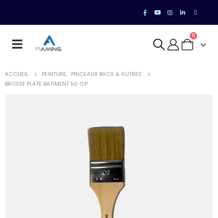
0
ACCUEIL
PEINTURE
,
PINCEAUX BACS & AUTRES
BROSSE PLATE BATIMENT 50 O.P