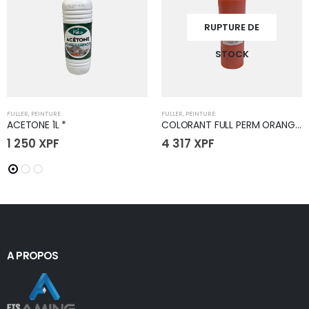
RUPTURE DE
STOCK
FULLER
,
PEINTURE
FULLER
,
PEINTURE
ACETONE 1L *
COLORANT FULL PERM ORANGE 12oz
1 250
XPF
4 317
XPF
A PROPOS