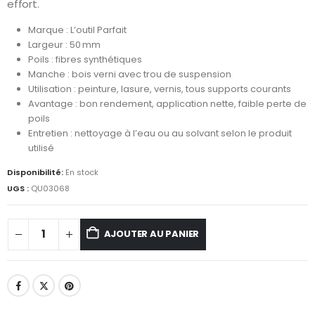
effort.
Marque : L’outil Parfait
Largeur : 50 mm
Poils : fibres synthétiques
Manche : bois verni avec trou de suspension
Utilisation : peinture, lasure, vernis, tous supports courants
Avantage : bon rendement, application nette, faible perte de
poils
Entretien : nettoyage à l’eau ou au solvant selon le produit
utilisé
Disponibilité:
En stock
UGS :
QU03068
AJOUTER AU PANIER