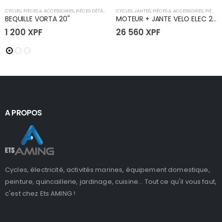
CYCLES
,
PIÈCES & ACCESSOIRES
,
PIÈCES DÉTACHÉES
CYCLES
,
PIÈCES DÉTACHÉES VORTA
,
JANTES
,
PIÈCES & ACCESSOIRES
,
VÉLOS
,
PIÈCES DÉTACHÉES
BEQUILLE VORTA 20"
MOTEUR + JANTE VELO ELEC 20" VORTA RACE
1 200
XPF
26 560
XPF
A PROPOS
Cycles, électricité, activités marines, équipement domestique,
peinture, quincaillerie, jardinage, cuisine... Tout ce qu'il vous faut,
c'est chez Ets AMING !