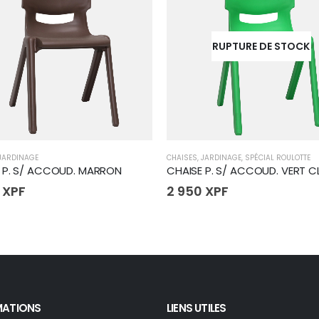
RUPTURE DE STOCK
JARDINAGE
CHAISES
,
JARDINAGE
,
SPÉCIAL ROULOTTE
 P. S/ ACCOUD. MARRON
CHAISE P. S/ ACCOUD. VERT C
0
XPF
2 950
XPF
MATIONS
LIENS UTILES