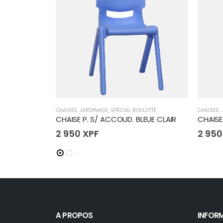
CHAISES
,
JARDINAGE
,
SPÉCIAL ROULOTTE
CHAISES
,
CHAISE P. S/ ACCOUD. BLEUE CLAIR
CHAISE
2 950
XPF
2 95
A PROPOS
INFOR