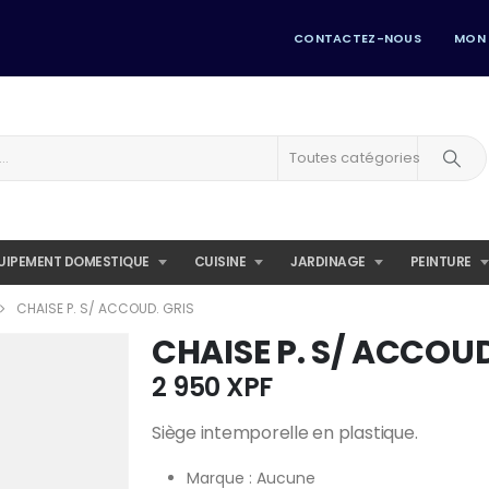
CONTACTEZ-NOUS
MON
Toutes catégories
UIPEMENT DOMESTIQUE
CUISINE
JARDINAGE
PEINTURE
CHAISE P. S/ ACCOUD. GRIS
CHAISE P. S/ ACCOUD
2 950
XPF
Siège intemporelle en plastique.
Marque : Aucune