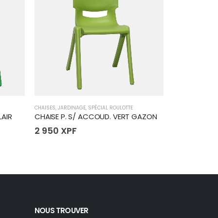
CHAISES
,
JARDINAGE
,
SPÉCIAL ROULOTTE
JARDINAGE
,
POTS 
LAIR
CHAISE P. S/ ACCOUD. VERT GAZON
POT NOIR SMH
2 950
XPF
130
XPF
NOUS TROUVER