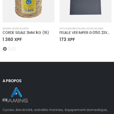
DIVERS
,
QUINCAILLERIE
OUTILLAGE BRICOLAGE
,
QUINCAILLERIE
CORDE SISALE 3MM 1KG (16)
FEUILLE VER IMPER G:0150 23X28
1 360
XPF
173
XPF
A PROPOS
Cycles, électricité, activités marines, équipement domestique,