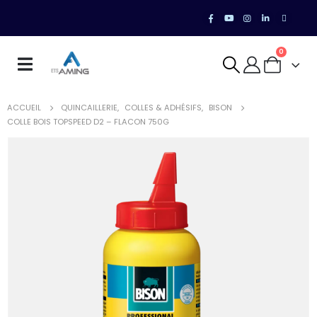
0
ACCUEIL
QUINCAILLERIE
,
COLLES & ADHÉSIFS
,
BISON
COLLE BOIS TOPSPEED D2 – FLACON 750G