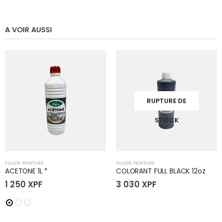
A VOIR AUSSI
RUPTURE DE
STOCK
FULLER
,
PEINTURE
FULLER
,
PEINTURE
ACETONE 1L *
COLORANT FULL BLACK 12oz
1 250
XPF
3 030
XPF