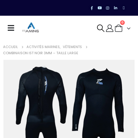
0
ACCUEIL
ACTIVITÉS MARINES
,
VÊTEMENTS
COMBINAISON IST NOIR 3MM – TAILLE LARGE