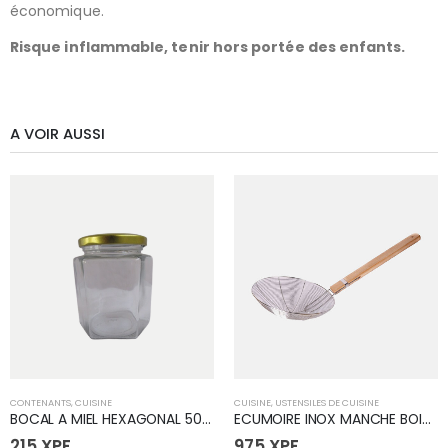
économique.
Risque inflammable, tenir hors portée des enfants.
A VOIR AUSSI
CONTENANTS
,
CUISINE
CUISINE
,
USTENSILES DE CUISINE
BOCAL A MIEL HEXAGONAL 500ML
ECUMOIRE INOX MANCHE BOIS 09" J34305 (50
215
XPF
975
XPF