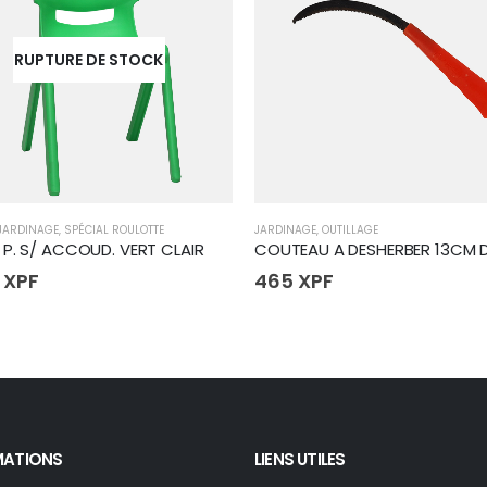
RUPTURE DE STOCK
JARDINAGE
,
SPÉCIAL ROULOTTE
JARDINAGE
,
OUTILLAGE
 P. S/ ACCOUD. VERT CLAIR
0
XPF
465
XPF
MATIONS
LIENS UTILES