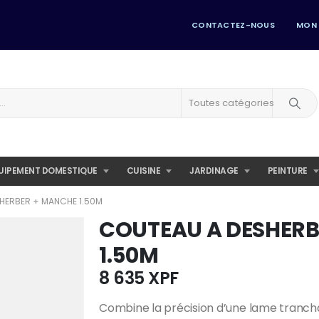
CONTACTEZ-NOUS
MON
Toutes catégories
UIPEMENT DOMESTIQUE
CUISINE
JARDINAGE
PEINTURE
HERBER + MANCHE 1.50M
COUTEAU A DESHERB
1.50M
8 635
XPF
Combine la précision d’une lame tranch