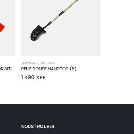
JARDINAGE
,
OUTILLAGE
CHAISES
,
JARDIN
COUTEAU A DESHERBER 13CM DROITIER
PELLE RONDE HANDTOP (6)
1 490
XPF
925
XPF
NOUS TROUVER