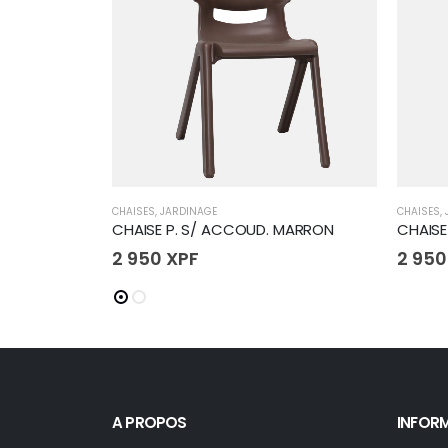
CHAISES
,
JARDINAGE
CHAISES
,
CHAISE P. S/ ACCOUD. MARRON
CHAISE
2 950
XPF
2 95
A PROPOS
INFOR