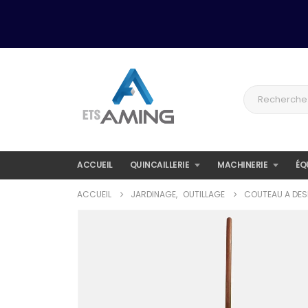
ACCUEIL
QUINCAILLERIE
MACHINERIE
ÉQ
ACCUEIL
JARDINAGE
,
OUTILLAGE
COUTEAU A DES