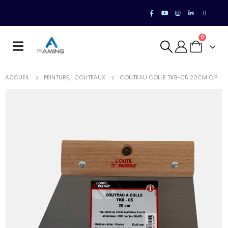
0
ACCUEIL
PEINTURE
,
COUTEAUX
COUTEAU COLLE TKB-C5 20CM O.P