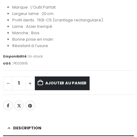
Marque : L’Outil Parfait
Largeur lame : 20 cm
Profil dents : TKB-C5 (crantage rectangulaire)
Lame : Acier trempé
Manche : Bois
Bonne prise en main
Résistant à l’usure
Disponibilité:
En stock
UGS :
PE00816
AJOUTER AU PANIER
DESCRIPTION