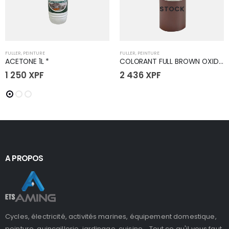
STOCK
FULLER
,
PEINTURE
FULLER
,
PEINTURE
ACETONE 1L *
COLORANT FULL BROWN OXIDE 12oz
1 250
XPF
2 436
XPF
A PROPOS
Cycles, électricité, activités marines, équipement domestique,
peinture, quincaillerie, jardinage, cuisine... Tout ce qu'il vous faut,