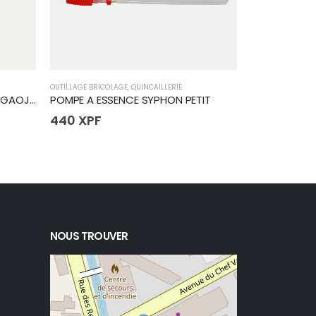
OUTILLAGE BRICOLAGE
,
QUINCAILLERIE
HUILES & GRAISS
MASKING TAPE MARRON CLAIR GAOJI 50M
POMPE A ESSENCE SYPHON PETIT
WD40 500m
440
XPF
1 595
XPF
NOUS TROUVER