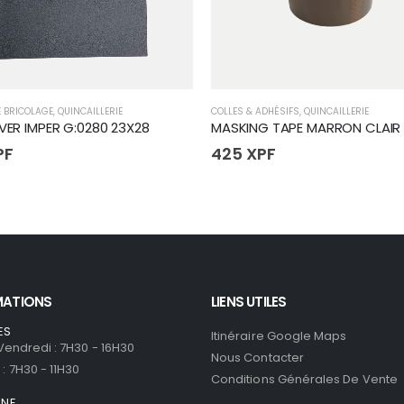
E BRICOLAGE
,
QUINCAILLERIE
COLLES & ADHÉSIFS
,
QUINCAILLERIE
 VER IMPER G:0280 23X28
PF
425
XPF
MATIONS
LIENS UTILES
ES
Itinéraire Google Maps
 Vendredi : 7H30 - 16H30
Nous Contacter
: 7H30 - 11H30
Conditions Générales De Vente
ONE