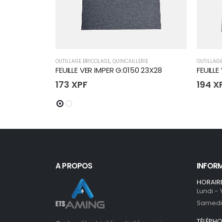
OUTILLAGE BRICOLAGE
,
QUINCAILLERIE
OUTILLAG
FEUILLE VER IMPER G:0150 23X28
FEUILLE
173
XPF
194
X
A PROPOS
INFOR
HORAIR
Lundi -
Samedi 
TÉLÉPH