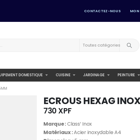
CONTACTEZ-NOUS
MON
Toutes catégories
UIPEMENT DOMESTIQUE
CUISINE
JARDINAGE
PEINTURE
 5MM
ECROUS HEXAG INO
730
XPF
Marque :
Class’ Inox
Matériaux :
Acier inoxydable A4