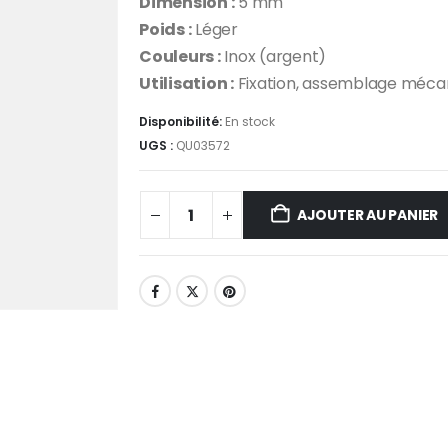
Dimension :
5 mm
Poids :
Léger
Couleurs :
Inox (argent)
Utilisation :
Fixation, assemblage mécani
Disponibilité:
En stock
UGS :
QU03572
AJOUTER AU PANIER