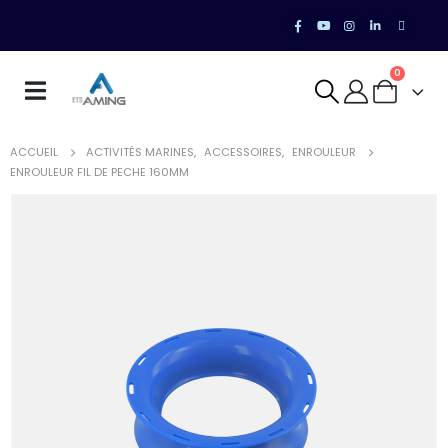
0
ACCUEIL
ACTIVITÉS MARINES
,
ACCESSOIRES
,
ENROULEUR
ENROULEUR FIL DE PECHE 160MM