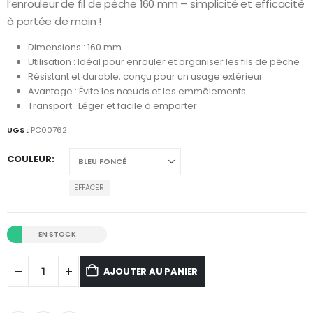
l’enrouleur de fil de pêche 160 mm – simplicité et efficacité
à portée de main !
Dimensions : 160 mm
Utilisation : Idéal pour enrouler et organiser les fils de pêche
Résistant et durable, conçu pour un usage extérieur
Avantage : Évite les nœuds et les emmêlements
Transport : Léger et facile à emporter
UGS :
PC00762
COULEUR
EFFACER
EN STOCK
AJOUTER AU PANIER