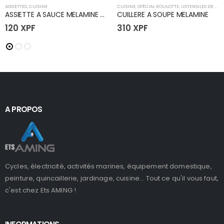
ASSIETTES
,
CUISINE
CUISINE
,
SPÉCIAL ROULOTTE
,
USTENSILES DE CUISINE
ASSIETTE A SAUCE MELAMINE 80mm
CUILLERE A SOUPE MELAMINE
120
XPF
310
XPF
A PROPOS
Cycles, électricité, activités marines, équipement domestique,
peinture, quincaillerie, jardinage, cuisine... Tout ce qu'il vous faut,
c'est chez Ets AMING !