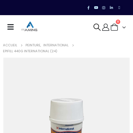
0
ACCUEIL
PEINTURE
,
INTERNATIONAL
EPIFILL 440G INTERNATIONAL (24)