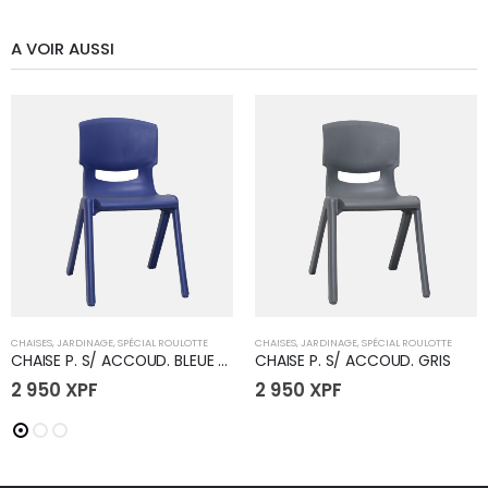
A VOIR AUSSI
CHAISES
,
JARDINAGE
,
SPÉCIAL ROULOTTE
CHAISES
,
JARDINAGE
,
SPÉCIAL ROULOTTE
CHAISE P. S/ ACCOUD. BLEUE FONCE
CHAISE P. S/ ACCOUD. GRIS
2 950
XPF
2 950
XPF