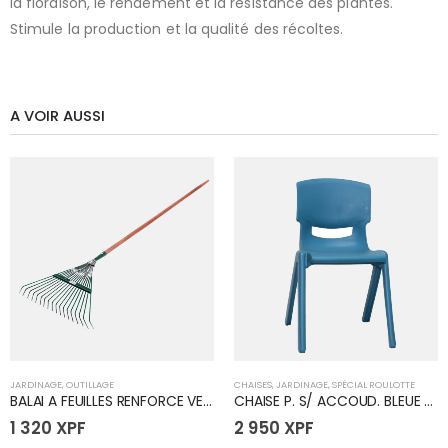
la floraison, le rendement et la résistance des plantes.
Stimule la production et la qualité des récoltes.
A VOIR AUSSI
JARDINAGE
,
OUTILLAGE
CHAISES
,
JARDINAGE
,
SPÉCIAL ROULOTTE
BALAI A FEUILLES RENFORCE VERT
CHAISE P. S/ ACCOUD. BLEUE CIEL
1 320
XPF
2 950
XPF