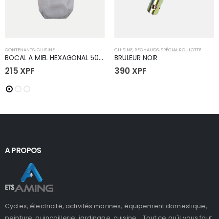
CONTENANTS
,
CUISINE
CUISINE
,
RECHAUDS
,
SPÉCIAL ROULOTTE
BOCAL A MIEL HEXAGONAL 500ML
BRULEUR NOIR
215
XPF
390
XPF
A PROPOS
Cycles, électricité, activités marines, équipement domestique,
peinture, quincaillerie, jardinage, cuisine... Tout ce qu'il vous faut,