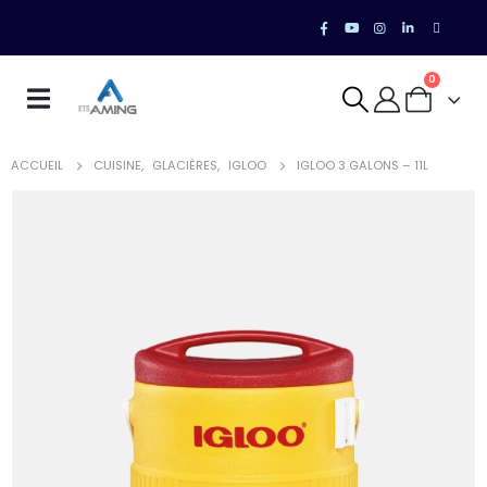
0
ACCUEIL
CUISINE
,
GLACIÈRES
,
IGLOO
IGLOO 3 GALONS – 11L