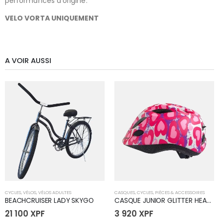
performances d’origine.
VELO VORTA UNIQUEMENT
A VOIR AUSSI
CYCLES
,
VÉLOS
,
VÉLOS ADULTES
CASQUES
,
CYCLES
,
PIÈCES & ACCESSOIRES
BEACHCRUISER LADY SKYGO
CASQUE JUNIOR GLITTER HEART 52-56
21 100
XPF
3 920
XPF