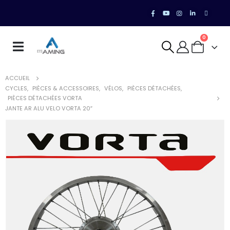
0
ACCUEIL
CYCLES
,
PIÈCES & ACCESSOIRES
,
VÉLOS
,
PIÈCES DÉTACHÉES
,
PIÈCES DÉTACHÉES VORTA
JANTE AR ALU VELO VORTA 20″