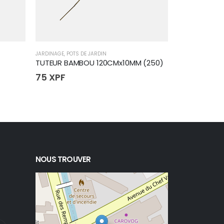
JARDINAGE
,
POTS DE JARDIN
JARDINAGE
,
POTS 
TUTEUR BAMBOU 120CMx10MM (250)
TUTEUR BAM
75
XPF
105
XPF
NOUS TROUVER