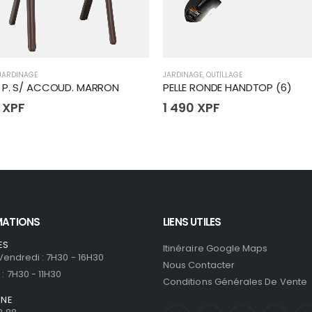
JARDINAGE
JARDINAGE
,
OUTILLAGE
 P. S/ ACCOUD. MARRON
PELLE RONDE HANDTOP (6)
0
XPF
1 490
XPF
MATIONS
LIENS UTILES
ES
Itinéraire Google Maps
 Vendredi : 7H30 - 16H30
Nous Contacter
: 7H30 - 11H30
Conditions Générales De Vente
ONE