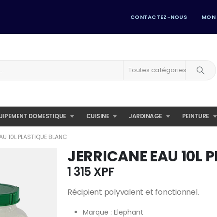
CONTACTEZ-NOUS
MON
Toutes catégories
UIPEMENT DOMESTIQUE
CUISINE
JARDINAGE
PEINTURE
AU 10L PLASTIQUE BLANC
JERRICANE EAU 10L 
1 315
XPF
Récipient polyvalent et fonctionnel.
Marque : Elephant