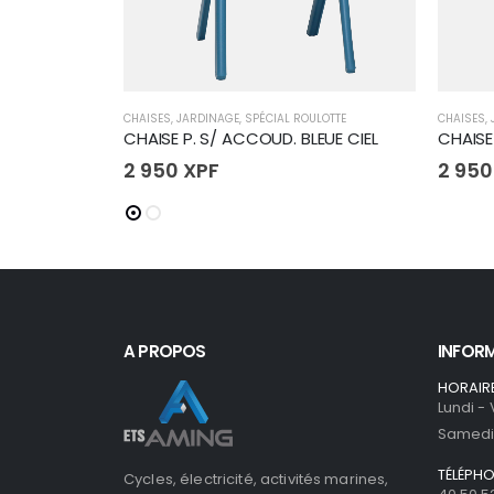
CHAISES
,
JARDINAGE
,
SPÉCIAL ROULOTTE
CHAISES
,
CHAISE P. S/ ACCOUD. BLEUE CIEL
CHAISE
2 950
XPF
2 95
A PROPOS
INFOR
HORAIR
Lundi -
Samedi 
TÉLÉPH
Cycles, électricité, activités marines,