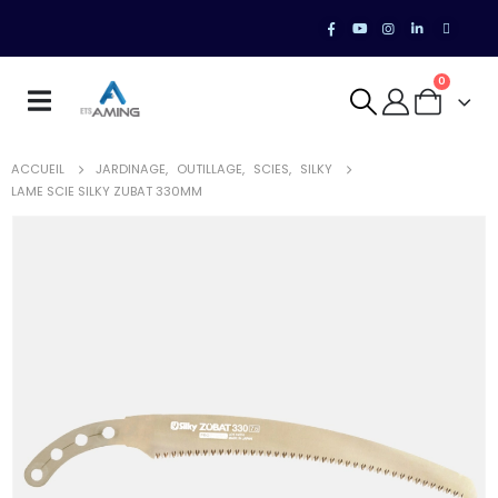
0
ACCUEIL
JARDINAGE
,
OUTILLAGE
,
SCIES
,
SILKY
LAME SCIE SILKY ZUBAT 330MM