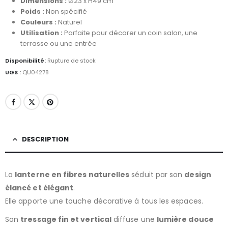
Dimensions :
Ø23 x H49 cm
Poids :
Non spécifié
Couleurs :
Naturel
Utilisation :
Parfaite pour décorer un coin salon, une
terrasse ou une entrée
Disponibilité:
Rupture de stock
UGS :
QU04278
DESCRIPTION
La
lanterne en fibres naturelles
séduit par son
design
élancé et élégant
.
Elle apporte une touche décorative à tous les espaces.
Son
tressage fin et vertical
diffuse une
lumière douce