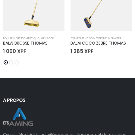
EQUIPEMENT DOMESTIQUE
,
MÉNAGER
EQUIPEMENT DOMESTIQUE
,
MÉNAGER
BALAI BROSSE THOMAS
BALAI COCO ZEBRE THOMAS
1 000
XPF
1 285
XPF
A PROPOS
Cycles, électricité, activités marines, équipement domestique,