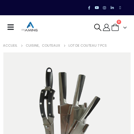
0
ACCUEIL
CUISINE
,
COUTEAUX
LOT DE COUTEAU 7 PCS