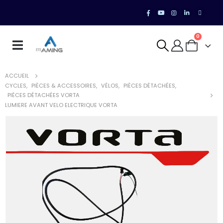
0
ACCUEIL
CYCLES
,
PIÈCES & ACCESSOIRES
,
VÉLOS
,
PIÈCES DÉTACHÉES
,
PIÈCES DÉTACHÉES VORTA
LUMIERE AVANT VELO ELECTRIQUE VORTA