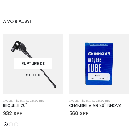
A VOIR AUSSI
RUPTURE DE
STOCK
CYCLES
,
PIÈCES & ACCESSOIRES
CYCLES
,
PIÈCES & ACCESSOIRES
BEQUILLE 26"
CHAMBRE A AIR 26" INNOVA
932
XPF
560
XPF