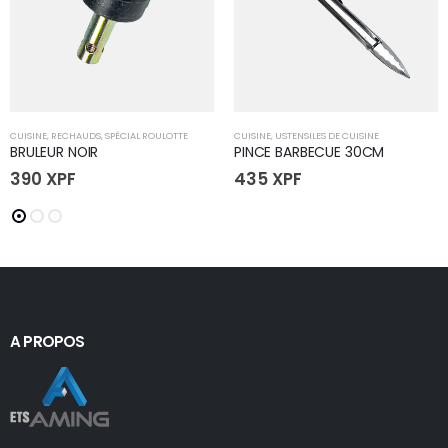
CUISINE
,
RECHAUDS
,
SPÉCIAL ROULOTTE
CUISINE
,
USTENSILES DE CUISINE
BRULEUR NOIR
PINCE BARBECUE 30CM
390
XPF
435
XPF
A PROPOS