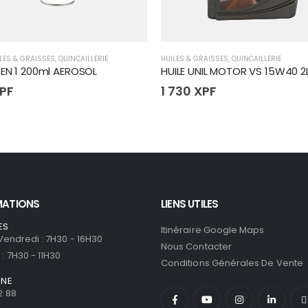
LES & GRAISSES
,
QUINCAILLERIE
HUILES & GRAISSES
,
QUINCAILLERIE
3 EN 1 200ml AEROSOL
HUILE UNIL MOTOR VS 15W40 2L
PF
1 730
XPF
MATIONS
LIENS UTILES
ES
Itinéraire Google Maps
 Vendredi : 7H30 - 16H30
Nous Contacter
: 7H30 - 11H30
Conditions Générales De Vente
ONE
2 88