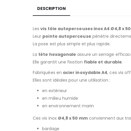
DESCRIPTION
Les
vis tôle autoperceuses inox A4 Ø4,8 x 
Leur
pointe autoperceuse
pénètre directemen
La pose est plus simple et plus rapide.
La
tête hexagonale
assure un serrage efficace 
Elle garantit une fixation
fiable et durable
.
Fabriquées en
acier inoxydable A4
, ces vis o
Elles sont idéales pour une utilisation :
en extérieur
en milieu humide
en environnement marin
Ces vis inox
Ø4,8 x 50 mm
conviennent aux tra
bardage