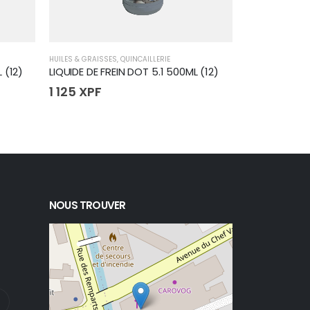
HUILES & GRAISSES
,
QUINCAILLERIE
COLLES & ADHÉSI
 (12)
LIQUIDE DE FREIN DOT 5.1 500ML (12)
1 125
XPF
555
XPF
NOUS TROUVER