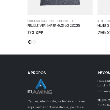
OUTILLAGE BRICOLAGE
,
QUINCAILLERIE
3 EN 1
,
HUI
FEUILLE VER IMPER G:0150 23X28
HUILE 
173
XPF
795
X
A PROPOS
INFOR
HORAIR
Lundi -
Samedi 
TÉLÉPH
Cycles, électricité, activités marines,
40 50 5
équipement domestique, peinture,