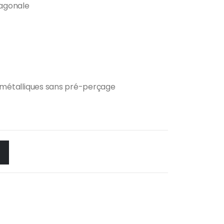
xagonale
ts métalliques sans pré-perçage