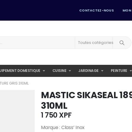
CONTACTEZ-NOUS
MON
Toutes catégories
UIPEMENT DOMESTIQUE
CUISINE
JARDINAGE
PEINTURE
ITURE GRIS 310ML
MASTIC SIKASEAL 189
310ML
1 750
XPF
Marque : Class’ Inox