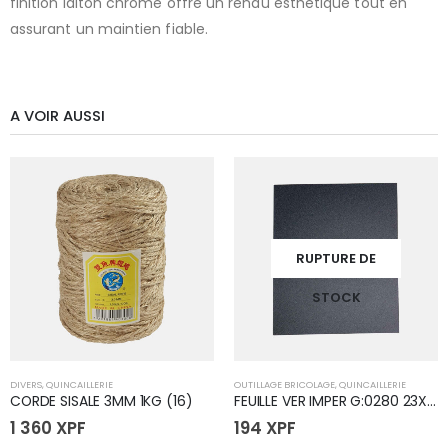
finition laiton chromé offre un rendu esthétique tout en
assurant un maintien fiable.
A VOIR AUSSI
RUPTURE DE
STOCK
DIVERS
,
QUINCAILLERIE
OUTILLAGE BRICOLAGE
,
QUINCAILLERIE
CORDE SISALE 3MM 1KG (16)
FEUILLE VER IMPER G:0280 23X28
1 360
XPF
194
XPF