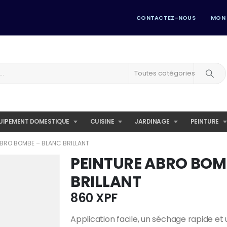
CONTACTEZ-NOUS
MON
Toutes catégories
UIPEMENT DOMESTIQUE
CUISINE
JARDINAGE
PEINTURE
ABRO BOMBE – BLANC BRILLANT
PEINTURE ABRO BOM
BRILLANT
860
XPF
Application facile, un séchage rapide et 