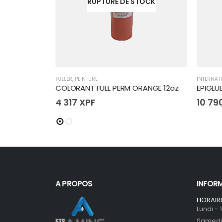
RUPTURE DE STOCK
FULLER
,
PEINTURE
INTERNAT
COLORANT FULL PERM ORANGE 12oz
EPIGLU
4 317
XPF
10 79
A PROPOS
INFOR
HORAIR
Lundi -
Samedi 