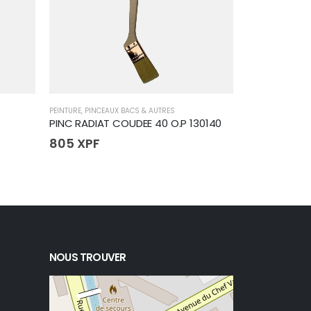
PEINTURE
,
PINCEAUX BACS & AUTRES
PEINTURE
,
PINCEA
PINC RADIAT COUDEE 40 O.P 130140
PINC ROND 0
805
XPF
894
XPF
NOUS TROUVER