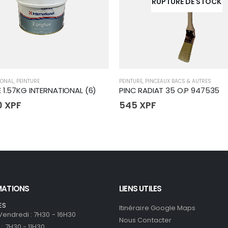
RUPTURE DE STOCK
IONAL
,
PEINTURE
PEINTURE
,
PINCEAUX BACS & AUTRES
E 1.57KG INTERNATIONAL (6)
PINC RADIAT 35 O.P 947535
0
XPF
545
XPF
MATIONS
LIENS UTILES
ES
Itinéraire Google Maps
 Vendredi : 7H30 - 16H30
Nous Contacter
: 7H30 - 11H30