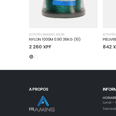
ACTIVITÉS MARINES
,
NYLON
ACTIVITÉ
NYLON 1000M 0.90 36KG (10)
2 260
XPF
842
X
A PROPOS
INFOR
HORAIR
Lundi -
Samedi 