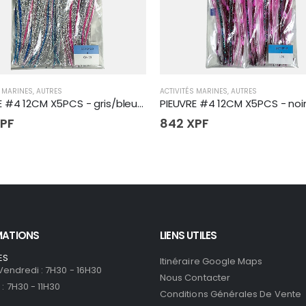
S MARINES
,
AUTRES
ACTIVITÉS MARINES
,
AUTRES
PIEUVRE #4 12CM X5PCS - gris/bleu/rose paillettes
PF
842
XPF
MATIONS
LIENS UTILES
ES
Itinéraire Google Maps
 Vendredi : 7H30 - 16H30
Nous Contacter
: 7H30 - 11H30
Conditions Générales De Vente