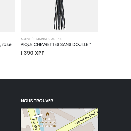
ACTIVITÉS MARINES
,
AUTRES
ACCESSOIRES
,
ACT
PIEUVRE #4 12CM X5PCS - noir, rose paillettes
PIQUE CHEVRETTES SANS DOUILLE *
TUBA COMMA
1 390
XPF
1 065
XPF
NOUS TROUVER