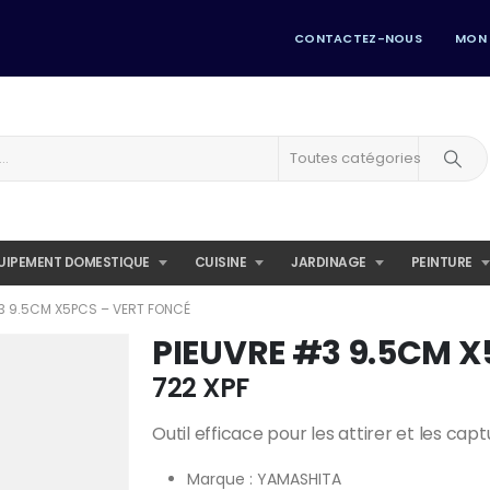
CONTACTEZ-NOUS
MON
Toutes catégories
UIPEMENT DOMESTIQUE
CUISINE
JARDINAGE
PEINTURE
3 9.5CM X5PCS – VERT FONCÉ
PIEUVRE #3 9.5CM X5
722
XPF
Outil efficace pour les attirer et les capt
Marque : YAMASHITA