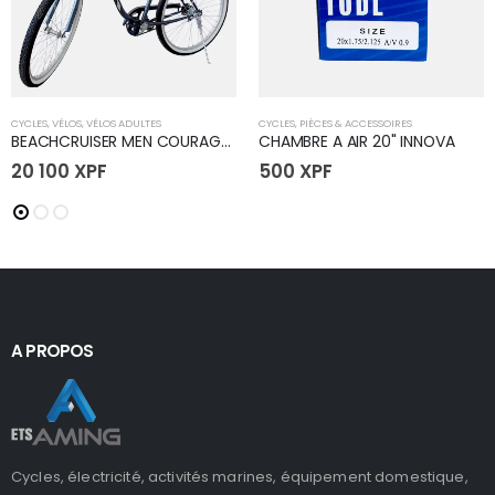
CYCLES
,
VÉLOS
,
VÉLOS ADULTES
CYCLES
,
PIÈCES & ACCESSOIRES
BEACHCRUISER MEN COURAGE B50
CHAMBRE A AIR 20" INNOVA
20 100
XPF
500
XPF
A PROPOS
Cycles, électricité, activités marines, équipement domestique,