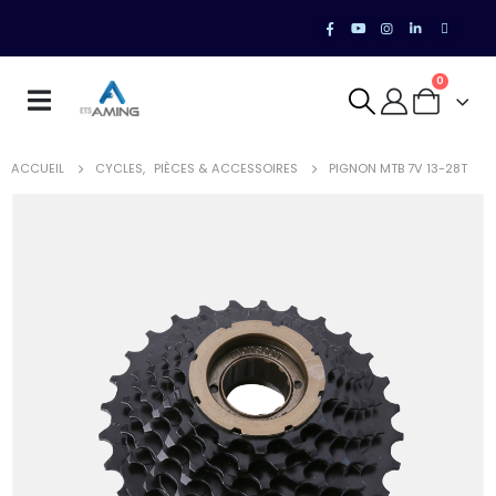
0
ACCUEIL
CYCLES
,
PIÈCES & ACCESSOIRES
PIGNON MTB 7V 13-28T