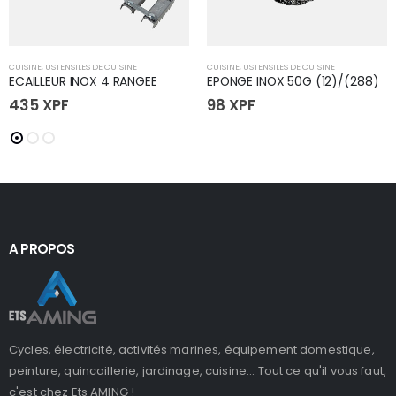
CUISINE
,
USTENSILES DE CUISINE
CUISINE
,
USTENSILES DE CUISINE
ECAILLEUR INOX 4 RANGEE
EPONGE INOX 50G (12)/(288)
435
XPF
98
XPF
A PROPOS
Cycles, électricité, activités marines, équipement domestique,
peinture, quincaillerie, jardinage, cuisine... Tout ce qu'il vous faut,
c'est chez Ets AMING !