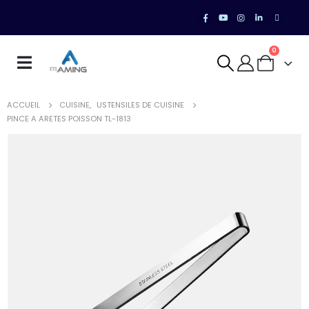
0
ACCUEIL
CUISINE
,
USTENSILES DE CUISINE
PINCE A ARETES POISSON TL-1813