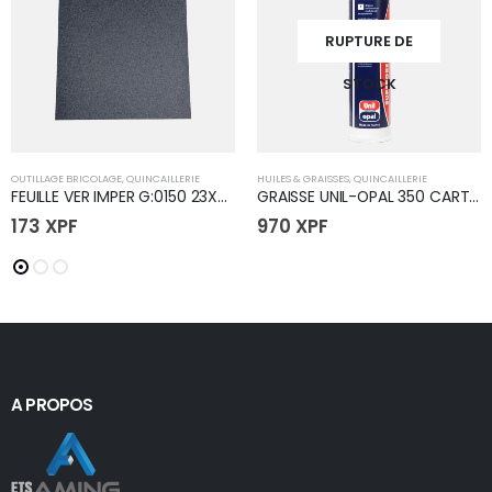
RUPTURE DE
STOCK
OUTILLAGE BRICOLAGE
,
QUINCAILLERIE
HUILES & GRAISSES
,
QUINCAILLERIE
FEUILLE VER IMPER G:0150 23X28
GRAISSE UNIL-OPAL 350 CART 400G(24)
173
XPF
970
XPF
A PROPOS