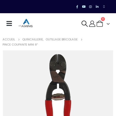
0
ACCUEIL
QUINCAILLERIE
,
OUTILLAGE BRICOLAGE
PINCE COUPANTE MINI 8″