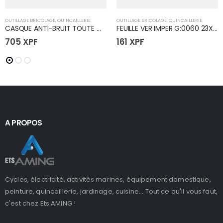
OUTILLAGE BRICOLAGE
,
QUINCAILLERIE
OUTILLAGE BRICOLAGE
,
QUINCAILLERIE
CASQUE ANTI-BRUIT TOUTE MARQUE
FEUILLE VER IMPER G:0060 23X28
705
XPF
161
XPF
A PROPOS
Cycles, électricité, activités marines, équipement domestique,
peinture, quincaillerie, jardinage, cuisine... Tout ce qu'il vous faut,
c'est chez Ets AMING !