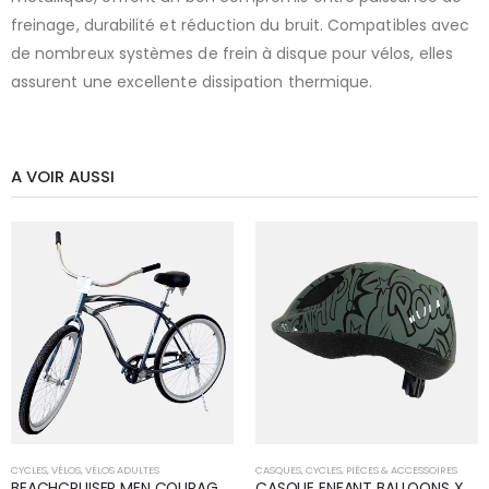
freinage, durabilité et réduction du bruit. Compatibles avec
de nombreux systèmes de frein à disque pour vélos, elles
assurent une excellente dissipation thermique.
A VOIR AUSSI
CYCLES
,
VÉLOS
,
VÉLOS ADULTES
CASQUES
,
CYCLES
,
PIÈCES & ACCESSOIRES
BEACHCRUISER MEN COURAGE B50
CASQUE ENFANT BALLOONS XS 46-53