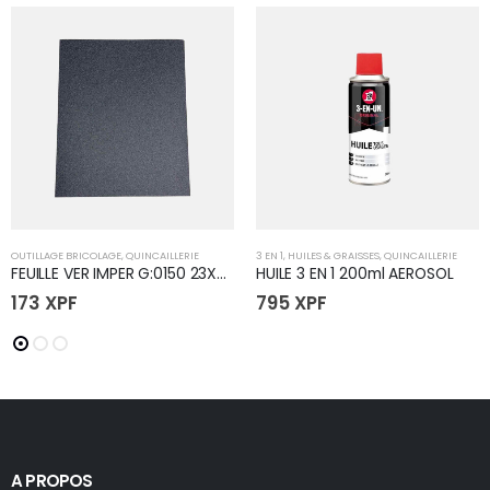
OUTILLAGE BRICOLAGE
,
QUINCAILLERIE
3 EN 1
,
HUILES & GRAISSES
,
QUINCAILLERIE
FEUILLE VER IMPER G:0150 23X28
HUILE 3 EN 1 200ml AEROSOL
173
XPF
795
XPF
A PROPOS