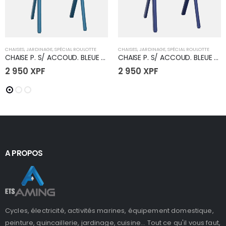
CHAISES
,
JARDINAGE
,
SPÉCIAL ROULOTTE
CHAISES
,
JARDINAGE
,
SPÉCIAL ROULOTTE
CHAISE P. S/ ACCOUD. BLEUE CIEL
CHAISE P. S/ ACCOUD. BLEUE FONCE
2 950
XPF
2 950
XPF
A PROPOS
Cycles, électricité, activités marines, équipement domestique,
peinture, quincaillerie, jardinage, cuisine... Tout ce qu'il vous faut,